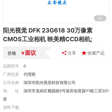
1
/
1
阳光视觉 DFK 23G618 30万像素
CMOS工业相机 映美精CCD相机;
面议
￥
分享
收藏产品
价格
品牌型号
0
厂商性质
代理商
公司名称
深圳市阳光视觉科技有限公司
地 址
深圳市龙岗区雅园路5号坂田创意园Y1栋三层301
室
资料下载