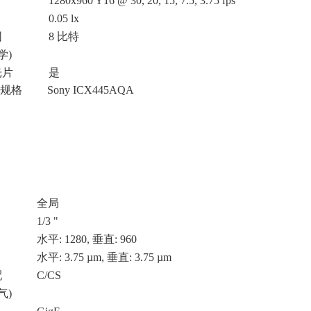
1280x960 Y16 @ 30, 20, 15, 7.5, 3.75 fps
0.05 lx
围
8 比特
学)
光片
是
规格 Sony
ICX445AQA
全局
1/3 "
水平: 1280, 垂直: 960
水平: 3.75 µm, 垂直: 3.75 µm
配
C/CS
气)