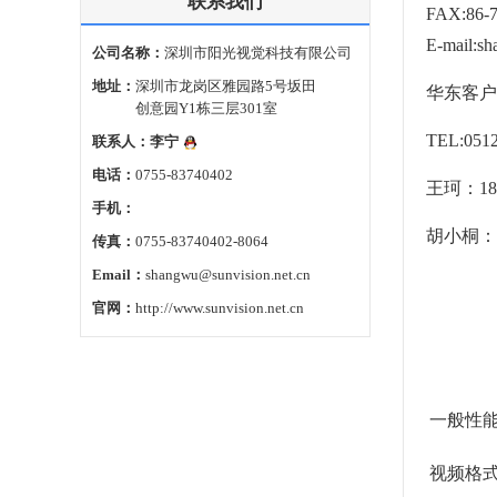
联系我们
FAX:86-7
E-mail:sh
公司名称：
深圳市阳光视觉科技有限公司
地址：
深圳市龙岗区雅园路5号坂田
华东客户
创意园Y1栋三层301室
TEL:
051
联系人：
李宁
电话：
0755-83740402
王珂：
18
手机：
胡小桐：
传真：
0755-83740402-8064
Email：
shangwu@sunvision.net.cn
官网：
http://www.sunvision.net.cn
一般性
视频格