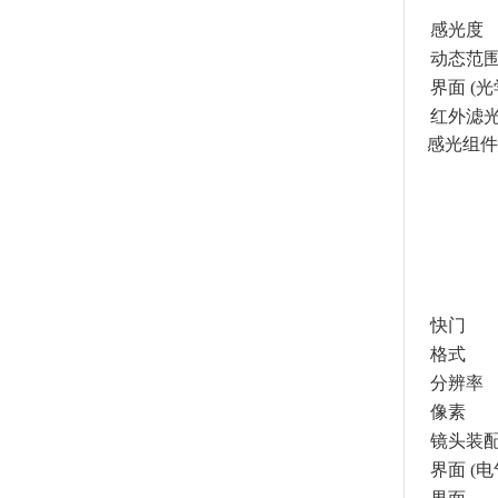
感光度
动态范
界面 (光
红外滤
感光组件
快门
格式
分辨率
像素
镜头装
界面 (电