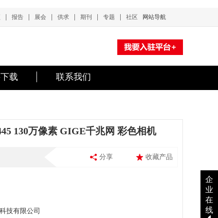
|
|
|
|
|
|
频
报告
展会
供求
期刊
专题
社区
网站导航
料下载
联系我们
445 130万像素 GIGE千兆网 彩色相机
分享
收藏产品
企
业
在
线
科技有限公司