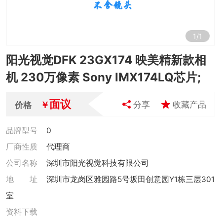
1
/
1
阳光视觉DFK 23GX174 映美精新款相
机 230万像素 Sony IMX174LQ芯片;
面议
￥
分享
收藏产品
价格
品牌型号
0
厂商性质
代理商
公司名称
深圳市阳光视觉科技有限公司
地 址
深圳市龙岗区雅园路5号坂田创意园Y1栋三层301
室
资料下载