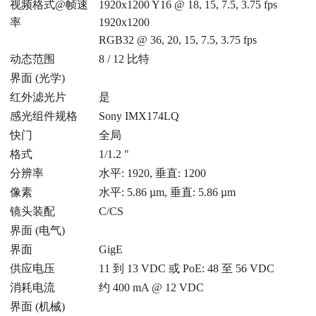
视频格式@帧速
1920x1200 Y16 @ 18, 15, 7.5, 3.75 fps
率
1920x1200
RGB32 @ 36, 20, 15, 7.5, 3.75 fps
动态范围
8 / 12 比特
界面 (光学)
红外滤光片
是
感光组件规格
Sony IMX174LQ
快门
全局
格式
1/1.2 "
分辨率
水平: 1920, 垂直: 1200
像素
水平: 5.86 µm, 垂直: 5.86 µm
镜头装配
C/CS
界面 (电气)
界面
GigE
供应电压
11 到 13 VDC 或 PoE: 48 至 56 VDC
消耗电流
约 400 mA @ 12 VDC
界面 (机械)