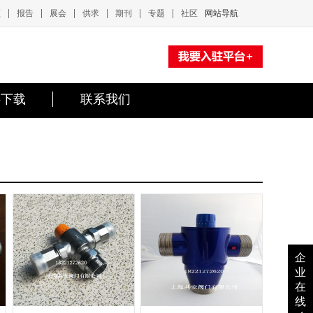
|
|
|
|
|
|
频
报告
展会
供求
期刊
专题
社区
网站导航
料下载
联系我们
企
业
在
线