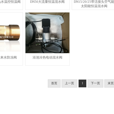
5寸热水温控恒温阀
DN50大流量恒温混水阀
DN15/20/25带活接头空气
太阳能恒温混水阀
自来水防冻阀
浴池冷热电动混水阀
首页
上一页
1
下一页
末页