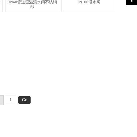
能
DN40管道恒温混水阀不锈钢
DN100混水阀
型