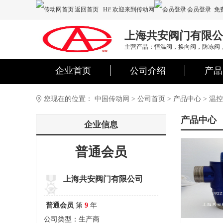
返回首页
Hi! 欢迎来到传动网
会员登录
免
注册
上海共安阀门有限公
主营产品：恒温阀，换向阀，防冻阀
企业首页
公司介绍
产品
您现在的位置：
中国传动网
>
公司首页
>
产品中心
>
温控
产品中心
企业信息
普通会员
上海共安阀门有限公司
普通会员
第
9
年
公司类型：生产商