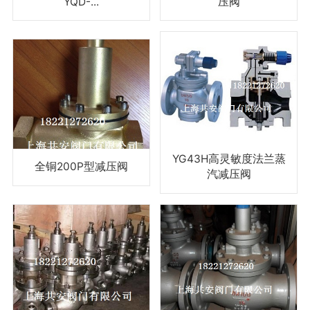
YQD-...
压阀
YG43H高灵敏度法兰蒸
全铜200P型减压阀
汽减压阀