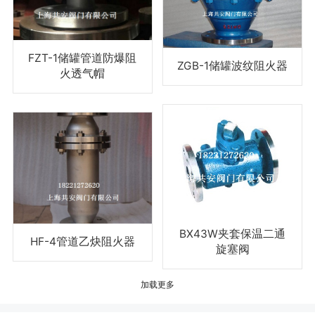
FZT-1储罐管道防爆阻
ZGB-1储罐波纹阻火器
火透气帽
BX43W夹套保温二通
HF-4管道乙炔阻火器
旋塞阀
加载更多