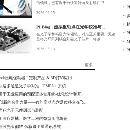
信领域，已有数千台快速转向反射镜在卫...
•
2026-06-25
•
•
PI Blog | 虚拟枢轴点在光学校准与...
•
P
在光子学和精密光学领域，对准至关重要。无论
是将光纤阵列耦合到硅光子芯片，将激...
•
2026-05-13
•
P
更多+
Stack压电促动器 I 定制产品 & 3D打印应用
 超快速多通道光子学对准（FMPA）系统
 适用于工业应用的预配置多轴系统-优化设计和开...
创新的合作力量——PI的高动态六足位移台在飞...
 大面积光子元件测试与装配
I 用于医疗器械、医学工程的微型压电陶瓷
 快速激光束偏转-低轨道卫星通讯系统