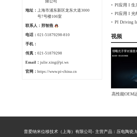
限公司
•
PI应用 I
地址：
上海市浦东新区龙东大道3000
•
PI应用 I
号7号楼106室
•
PI Drivi
联系人：
邢智燕
电话：
021-51879298-810
视频
手机：
传真：
021-51879298
Email：
julie.xing@pi.ws
官网：
https://www.pi-china.cn
高性能OEM
普爱纳米位移技术（上海）有限公司- 主营产品：压电陶瓷,纳