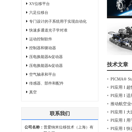
XY位移平台
六足位移台
专门设计的子系统用于实现自动化
快速多通道光子学对准
运动控制软件
控制器和驱动器
压电换能器&促动器
技术文章
压电换能器&促动器
空气轴承和平台
•
PICMA® 
传感器、部件和配件
•
PI应用 I
真空
•
PI应用 I
•
推动航空业
•
PI应用 I
联系我们
•
PI应用 
公司名称：
普爱纳米位移技术（上海）有
•
PI应用 I