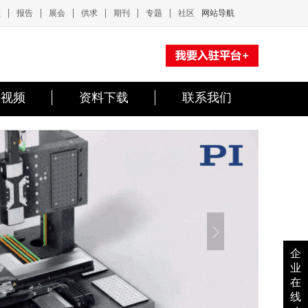
|
|
|
|
|
|
频
报告
展会
供求
期刊
专题
社区
网站导航
业视频
资料下载
联系我们
企
业
在
线