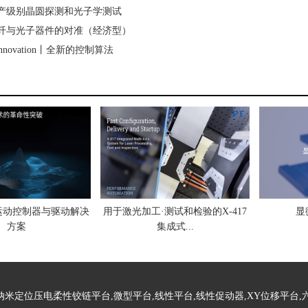
 生产级别晶圆探测和光子学测试
 光纤与光子器件的对准（经济型）
ng Innovation丨全新的控制算法
运动控制器与驱动解决
用于激光加工·测试和检验的X-417
显
方案
集成式...
米定位压电柔性铰链平台,微型平台,线性平台,线性促动器,XY位移平台,