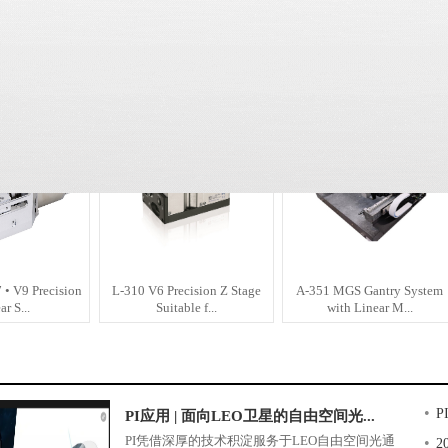
gh-Resolution
A-68x PIglide RLA Rotation
RS-40 V7 Compact Rotation
Actua...
Stage with...
Stage Suita...
 • V9 Precision
L-310 V6 Precision Z Stage
A-351 MGS Gantry System
ar S...
Suitable f...
with Linear M...
•
PI应用 | 面向LEO卫星的自由空间光...
PI凭借深厚的技术积淀服务于LEO自由空间光通
•