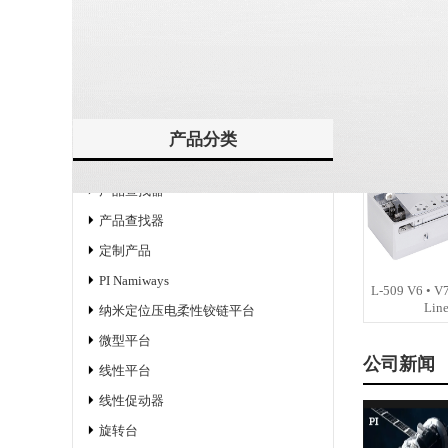
QQ交谈
发送询盘
L-220 V6 Hi
Linear 
产品分类
产品查找器
产品查找器
定制产品
PI Namiways
L-509 V6 • V7
Line
纳米定位压电柔性铰链平台
微型平台
公司新闻
线性平台
线性促动器
旋转台