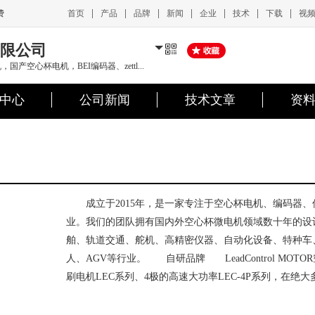
|
|
|
|
|
|
|
首页
产品
品牌
新闻
企业
技术
下载
视
费
限公司
产空心杯电机，BEI编码器、zettl...
中心
公司新闻
技术文章
资
成立于2015年，是一家专注于空心杯电机、编码器、
业。我们的团队拥有国内外空心杯微电机领域数十年的设
舶、轨道交通、舵机、高精密仪器、自动化设备、特种车
人、AGV等行业。 自研品牌 LeadControl MOT
刷电机LEC系列、4极的高速大功率LEC-4P系列，在绝大