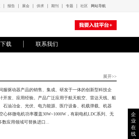
|
|
|
|
|
|
频
报告
展会
供求
期刊
专题
社区
网站导航
料下载
联系我们
展开>>
伺服驱动器产品的销售、集成、研发于一体的创新型科技企
计开发、应用经验。产品广泛应用于航天航空、雷达天线、船
、石油冶金、光伏、电力能源、医疗设备、机载弹载、机器
OR空心杯微电机功率覆盖30W~1000W，有刷电机LDC系列、无
企
业
多数应用领域可替换进口...
在
线