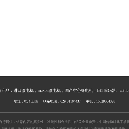
产品：进口微电机，maxon微电机，国产空心杯电机，BEI编码器、zett
地址：电子正街 联系电话：029-81104437 手机：15529004328
自行提供，信息内容的真实性、准确性和合法性由相关企业负责，中国传动对此不承