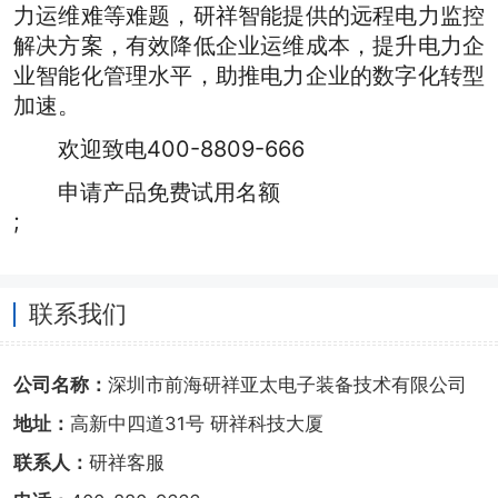
力运维难等难题，研祥智能提供的远程电力监控
解决方案，有效降低企业运维成本，提升电力企
业智能化管理水平，助推电力企业的数字化转型
加速。
欢迎致电400-8809-666
申请产品免费试用名额
;
联系我们
公司名称：
深圳市前海研祥亚太电子装备技术有限公司
地址：
高新中四道31号 研祥科技大厦
联系人：
研祥客服