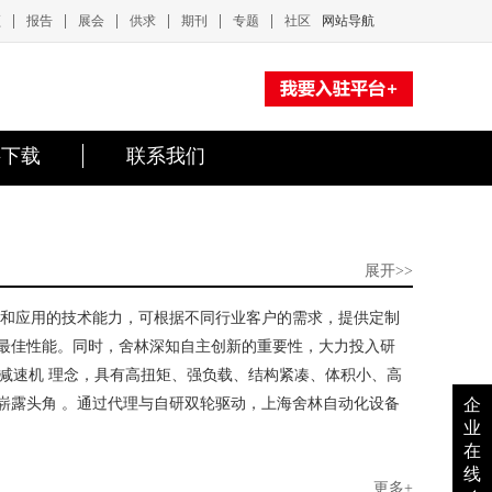
|
|
|
|
|
|
频
报告
展会
供求
期刊
专题
社区
网站导航
料下载
联系我们
展开>>
合和应用的技术能力，可根据不同行业客户的需求，提供定制
最佳性能。同时，舍林深知自主创新的重要性，大力投入研
行星减速机 理念，具有高扭矩、强负载、结构紧凑、体积小、高
崭露头角 。通过代理与自研双轮驱动，上海舍林自动化设备
企
业
在
线
更多+