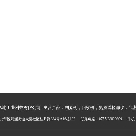
深圳)工业科技有限公司- 主营产品：制氮机，回收机，氦质谱检漏仪，气
区观澜街道大富社区桂月路334号A16栋102 联系电话：0755-28020809 手机：18