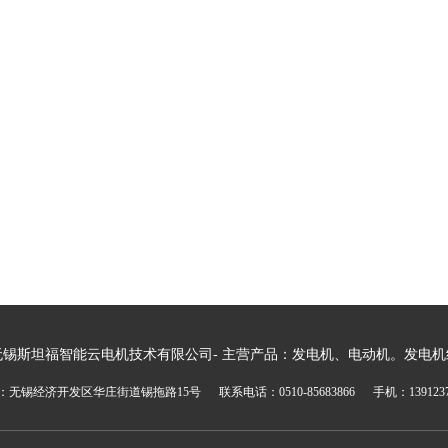
无锡斯坦福智能云电机技术有限公司- 主营产品：发电机、电动机。发电机
：无锡经济开发区华庄街道锡拖路15号 联系电话：0510-85683866 手机：13912374