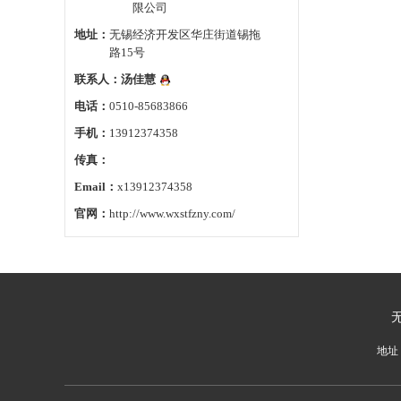
限公司
地址：
无锡经济开发区华庄街道锡拖
路15号
联系人：
汤佳慧
电话：
0510-85683866
手机：
13912374358
传真：
Email：
x13912374358
官网：
http://www.wxstfzny.com/
地址