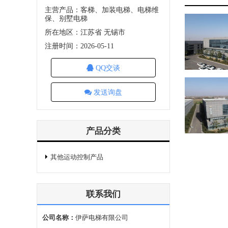
主营产品：客梯、加装电梯、电梯维
保、别墅电梯
所在地区：江苏省 无锡市
注册时间：2026-05-11
QQ交谈
发送询盘
产品分类
其他运动控制产品
联系我们
公司名称：
伊萨电梯有限公司