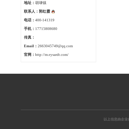
地址：
胡埭镇
联系人：
郭红霞
电话：
400-141319
手机：
17715808680
传真：
Email：
2663045749@qq.com
官网：
http://m.eysardt.com/
以上信息由企业