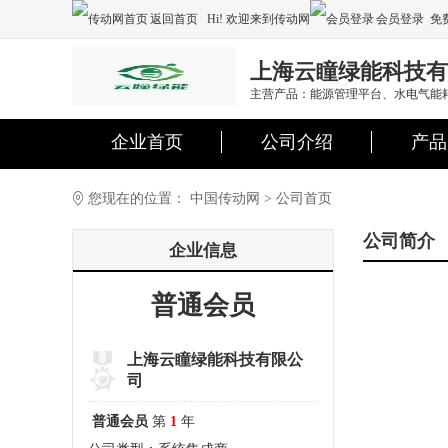
返回首页
Hi! 欢迎来到传动网
会员登录
免
注册
上海云瞳绿能科技有
主营产品：能源管理平台、水电气能耗
企业首页
公司介绍
产品
您现在的位置：
中国传动网
>
公司首页
公司简介
企业信息
普通会员
上海云瞳绿能科技有限公
司
普通会员
第
1
年