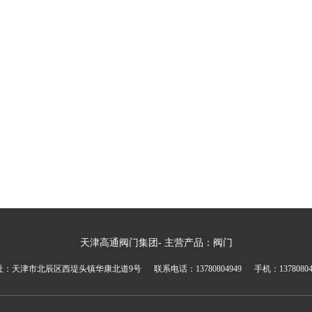
天津高通阀门集团- 主营产品：阀门
址：天津市北辰区西堤头镇华康北道9号 联系电话：13780804949 手机：137808049