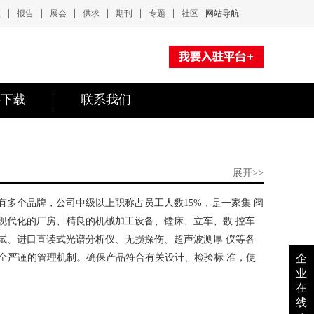
|
|
|
|
|
|
频
报告
展会
供求
期刊
专题
社区
网站导航
料下载
联系我们
展开>>
有多个品牌，公司中级以上职称占员工人数15%，是一家集 阀
现代化的厂房、精良的机械加工设备、镗床、立车、数 控车
试、进口直读式光谱分析仪、无损探伤、超声波测厚 仪等各
全严谨的管理机制。确保产品符合有关设计、检验标 准，使
企
业
在
线