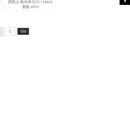
W
西凯士 制动单元55-110KW
重载 400V