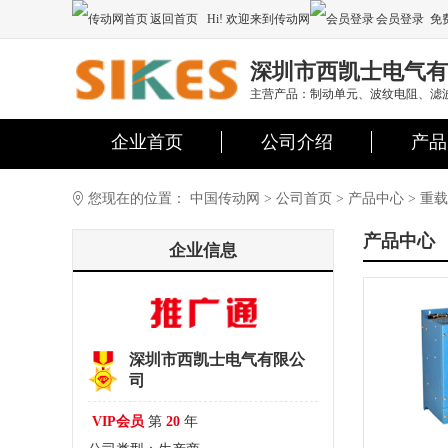
返回首页
Hi! 欢迎来到传动网
会员登录
免
注册
深圳市西凯士电气有
主营产品：制动单元、波纹电阻、滤
企业首页
公司介绍
产品
您现在的位置：
中国传动网
>
公司首页
>
产品中心
>
重载
产品中心
企业信息
深圳市西凯士电气有限公
司
VIP会员
第
20
年