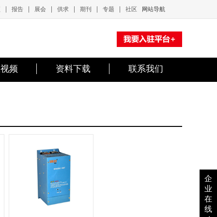
|
|
|
|
|
|
频
报告
展会
供求
期刊
专题
社区
网站导航
业视频
资料下载
联系我们
企
业
在
线