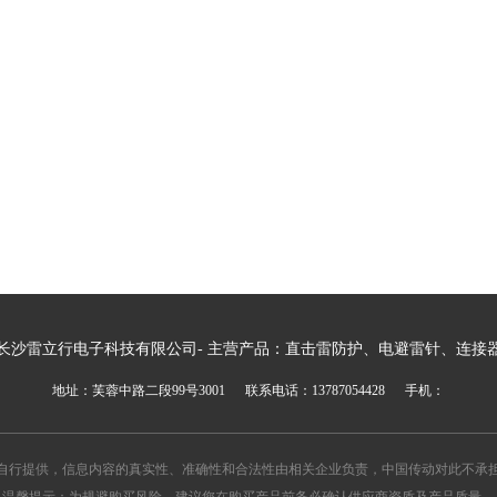
长沙雷立行电子科技有限公司- 主营产品：直击雷防护、电避雷针、连接
地址：芙蓉中路二段99号3001 联系电话：13787054428 手机：
自行提供，信息内容的真实性、准确性和合法性由相关企业负责，中国传动对此不承