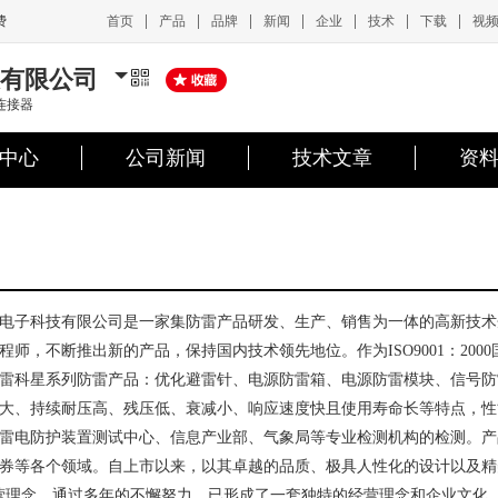
|
|
|
|
|
|
|
首页
产品
品牌
新闻
企业
技术
下载
视
费
有限公司
连接器
中心
公司新闻
技术文章
资
电子科技有限公司是一家集防雷产品研发、生产、销售为一体的高新技术
程师，不断推出新的产品，保持国内技术领先地位。作为ISO9001：20
雷科星系列防雷产品：优化避雷针、电源防雷箱、电源防雷模块、信号防
大、持续耐压高、残压低、衰减小、响应速度快且使用寿命长等特点，性
雷电防护装置测试中心、信息产业部、气象局等专业检测机构的检测。产
券等各个领域。自上市以来，以其卓越的品质、极具人性化的设计以及精
营理念，通过多年的不懈努力，已形成了一套独特的经营理念和企业文化