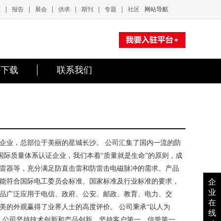
|
|
|
|
|
|
频
报告
展会
供求
期刊
专题
社区
网站导航
料下载
联系我们
企业，总部位于美丽的星城长沙。 公司汇集了国内一流的防
00国际质量体系认证企业，我们本着“质量就是生命”的原则，成
雷器等，充分满足防直击雷和防雷击电磁脉冲的需求。产品
能符合国际电工委员会标准、国家标准及行业标准的要求，
企
业
品广泛应用于电信、政府、公安、邮政、教育、电力、交
在
美的外观赢得了业界人士的高度评价。 公司秉承“以人为
线
。公司坚持技术创新和产品创新，坚持客户第一、信誉第一，