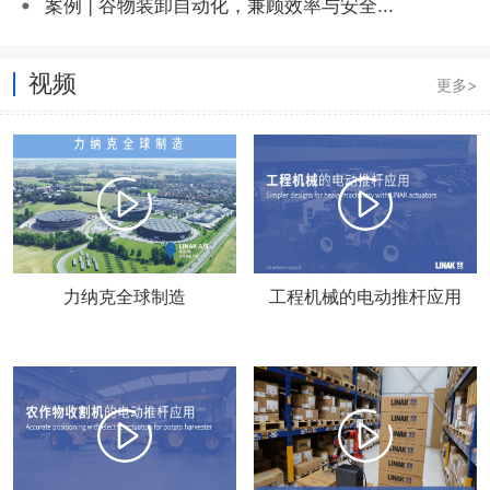
•
案例 | 谷物装卸自动化，兼顾效率与安全...
视频
更多>
推
力纳克全球制造
工程机械的电动推杆应用