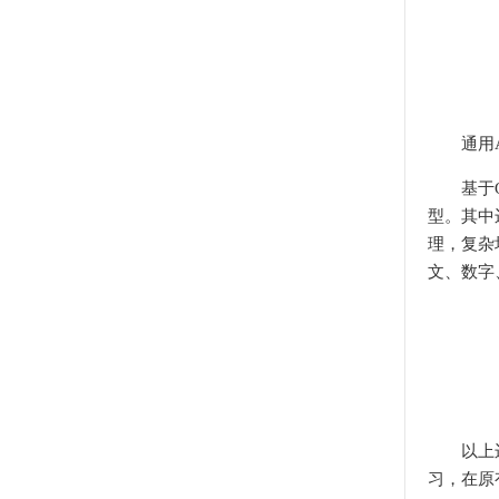
未来，
通用
基于OP
型。其中
理，复杂
文、数字
以上边缘
习，在原