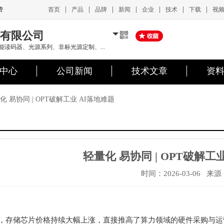
|
|
|
|
|
|
|
首页
产品
品牌
新闻
企业
技术
下载
视
费
有限公司
能读码器、光源系列、非标光源定制、...
中心
公司新闻
技术文章
资
化 易协同 | OPT破解工业 AI落地难题
轻量化 易协同 | OPT破解工
时间：2026-03-06 来源
存储
芯片
价格持续大幅上涨，直接推高了算力领域的硬件采购与运