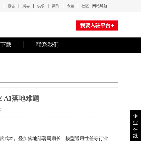
|
|
|
|
|
|
频
报告
展会
供求
期刊
专题
社区
网站导航
料下载
联系我们
业 AI落地难题
：
企
业
在
线
营成本。叠加落地部署周期长、模型通用性差等行业