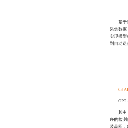
基于强大
采集数据，
实现模型
到自动迭
03
OPT 
其中，在
序的检测
装晶圆，