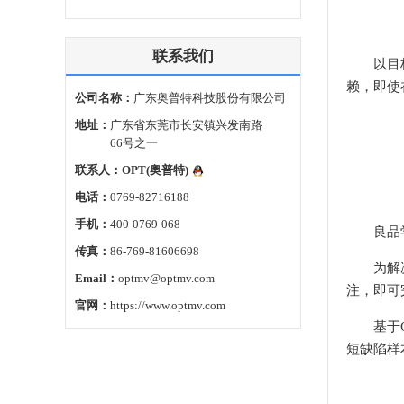
联系我们
以目标检
赖，即使
公司名称：
广东奥普特科技股份有限公司
地址：
广东省东莞市长安镇兴发南路
66号之一
联系人：
OPT(奥普特)
电话：
0769-82716188
手机：
400-0769-068
良品
传真：
86-769-81606698
为解决缺
Email：
optmv@optmv.com
注，即可
官网：
https://www.optmv.com
基于OP
短缺陷样