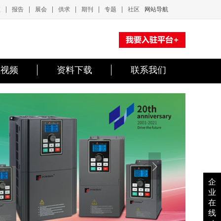
|
|
|
|
|
|
频
报告
展会
供求
期刊
专题
社区
网站导航
业视频
资料下载
联系我们
企
业
在
线