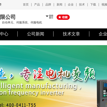
|
|
|
|
|
|
|
首页
产品
品牌
新闻
企业
技术
下载
视
费
限公司
柜、自动单元、伺服系统、伺服电机
中心
公司新闻
技术文章
企