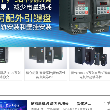
系列 对焊机逆变电
PI550-I2系列 电磁吸盘停电
PI550-I系列臭氧发生器专
源
保磁系统
中频电源
品PI120系列
精心简型 智能驱控|普传高性
普传PR6300系列在线式智
你变...
能变频器PI8...
电机软起动器柜
•
节
抢抓新机遇 聚力再增长 ——普传科...
盛夏七月，万物葱茏。2026年7月8日至12日，