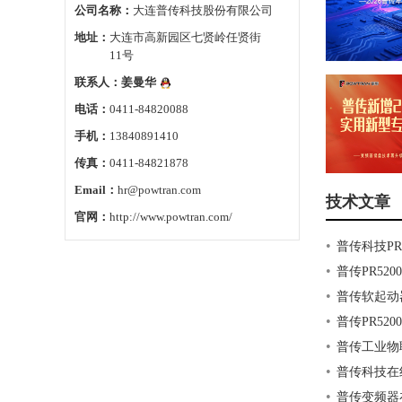
公司名称：
大连普传科技股份有限公司
地址：
大连市高新园区七贤岭任贤街
11号
联系人：
姜曼华
电话：
0411-84820088
手机：
13840891410
传真：
0411-84821878
Email：
hr@powtran.com
技术文章
官网：
http://www.powtran.com/
•
普传科技PR
•
普传PR52
•
普传软起动
•
普传PR5
•
普传工业物
•
普传科技在
•
普传变频器