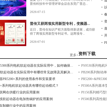
•
普传科技年中管理评审会议在东莞广普总...
•
以
2026-07-15
•
•
普传又获两项实用新型专利，变频器...
•
近日，普传在知识产权方面取得新进展，成功获
得了两项实用新型专利证书。这两项专...
•
开
2026-07-01
•
资料下载
更多+
•
5300系列电机软起动器在实际应用中，如何确保...
PS9530系列电
•
00软起动器在实际应用中有哪些常见故障及其解决...
PB200系列制动
•
器PR5200+系列的使用条件和安装要求
PR5200+&PR5
•
200+系列电机软起动器具有哪些起动模式？
PI500A系列基
•
联网在供暖行业的应用案例
PI150系列精巧
•
线软起动器在电加热锅炉的应用案例
PI500系列高性
在制糖行业中的应用案例