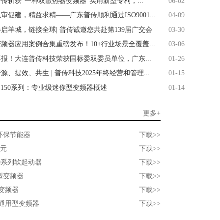
普传斩获“一种双散热器变频器”实用新型专利，...
06-02
审促建，精益求精——广东普传顺利通过ISO9001...
04-09
春启羊城，链接全球| 普传诚邀您共赴第139届广交会
03-30
变频器应用案例合集重磅发布！10+行业场景全覆盖...
03-06
喜报！大连普传科技荣获国标委双委员单位，广东...
01-26
源、提效、共生 | 普传科技2025年终经营和管理...
01-15
PI150系列：专业级迷你型变频器概述
01-14
更多+
机环保节能器
下载>>
单元
下载>>
300系列软起动器
下载>>
本型变频器
下载>>
型变频器
下载>>
能通用型变频器
下载>>