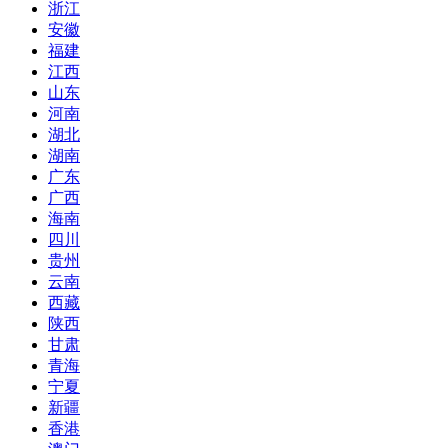
浙江
安徽
福建
江西
山东
河南
湖北
湖南
广东
广西
海南
四川
贵州
云南
西藏
陕西
甘肃
青海
宁夏
新疆
香港