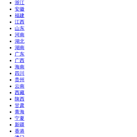
浙江
安徽
福建
江西
山东
河南
湖北
湖南
广东
广西
海南
四川
贵州
云南
西藏
陕西
甘肃
青海
宁夏
新疆
香港