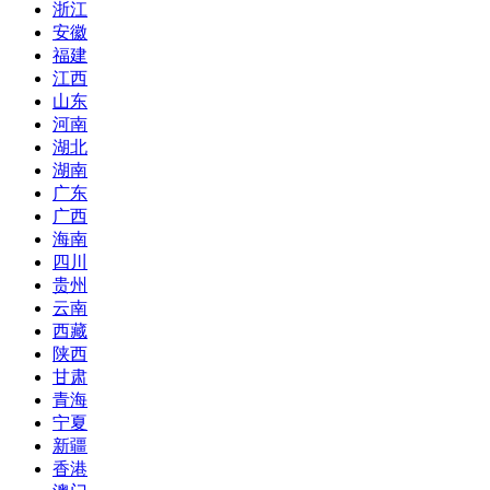
浙江
安徽
福建
江西
山东
河南
湖北
湖南
广东
广西
海南
四川
贵州
云南
西藏
陕西
甘肃
青海
宁夏
新疆
香港