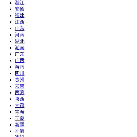
浙江
安徽
福建
江西
山东
河南
湖北
湖南
广东
广西
海南
四川
贵州
云南
西藏
陕西
甘肃
青海
宁夏
新疆
香港