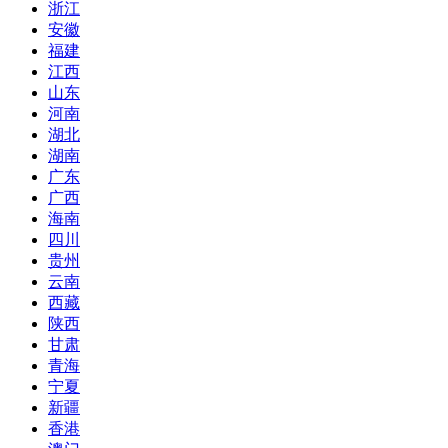
浙江
安徽
福建
江西
山东
河南
湖北
湖南
广东
广西
海南
四川
贵州
云南
西藏
陕西
甘肃
青海
宁夏
新疆
香港