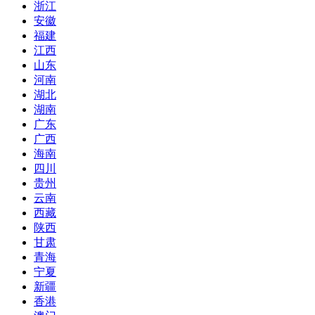
浙江
安徽
福建
江西
山东
河南
湖北
湖南
广东
广西
海南
四川
贵州
云南
西藏
陕西
甘肃
青海
宁夏
新疆
香港