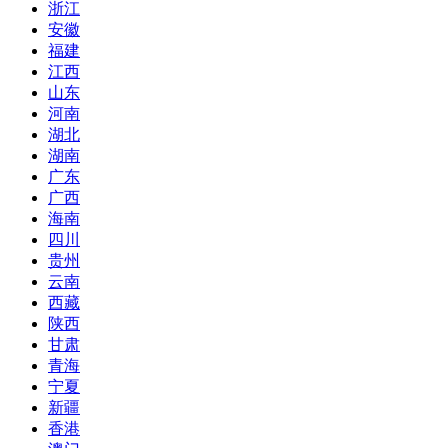
浙江
安徽
福建
江西
山东
河南
湖北
湖南
广东
广西
海南
四川
贵州
云南
西藏
陕西
甘肃
青海
宁夏
新疆
香港