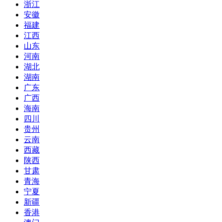
浙江
安徽
福建
江西
山东
河南
湖北
湖南
广东
广西
海南
四川
贵州
云南
西藏
陕西
甘肃
青海
宁夏
新疆
香港