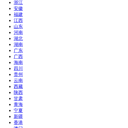
浙江
安徽
福建
江西
山东
河南
湖北
湖南
广东
广西
海南
四川
贵州
云南
西藏
陕西
甘肃
青海
宁夏
新疆
香港