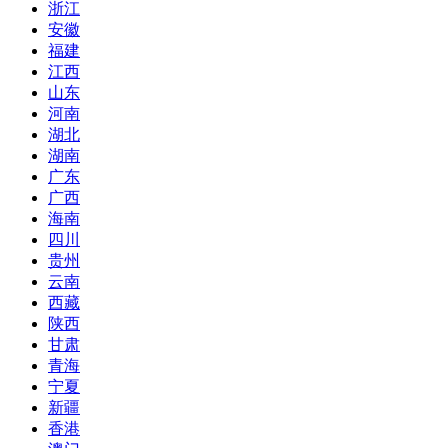
浙江
安徽
福建
江西
山东
河南
湖北
湖南
广东
广西
海南
四川
贵州
云南
西藏
陕西
甘肃
青海
宁夏
新疆
香港