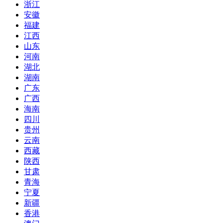
浙江
安徽
福建
江西
山东
河南
湖北
湖南
广东
广西
海南
四川
贵州
云南
西藏
陕西
甘肃
青海
宁夏
新疆
香港