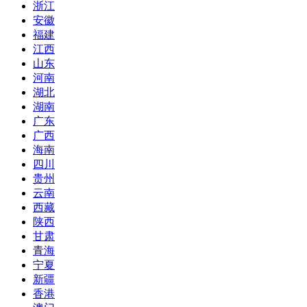
浙江
安徽
福建
江西
山东
河南
湖北
湖南
广东
广西
海南
四川
贵州
云南
西藏
陕西
甘肃
青海
宁夏
新疆
香港