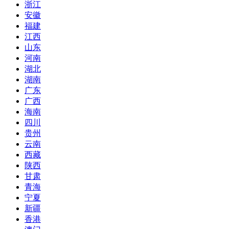
浙江
安徽
福建
江西
山东
河南
湖北
湖南
广东
广西
海南
四川
贵州
云南
西藏
陕西
甘肃
青海
宁夏
新疆
香港