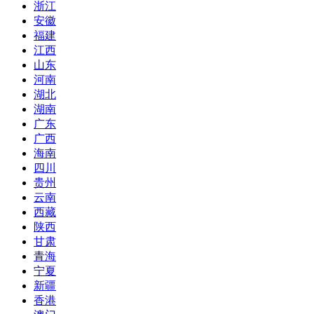
浙江
安徽
福建
江西
山东
河南
湖北
湖南
广东
广西
海南
四川
贵州
云南
西藏
陕西
甘肃
青海
宁夏
新疆
香港