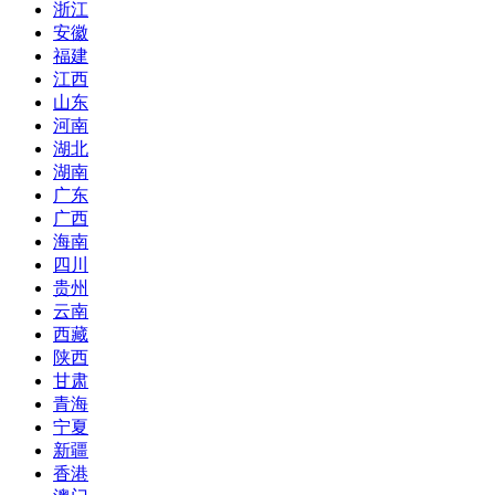
浙江
安徽
福建
江西
山东
河南
湖北
湖南
广东
广西
海南
四川
贵州
云南
西藏
陕西
甘肃
青海
宁夏
新疆
香港