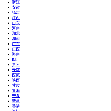
浙江
安徽
福建
江西
山东
河南
湖北
湖南
广东
广西
海南
四川
贵州
云南
西藏
陕西
甘肃
青海
宁夏
新疆
香港