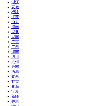
浙江
安徽
福建
江西
山东
河南
湖北
湖南
广东
广西
海南
四川
贵州
云南
西藏
陕西
甘肃
青海
宁夏
新疆
香港