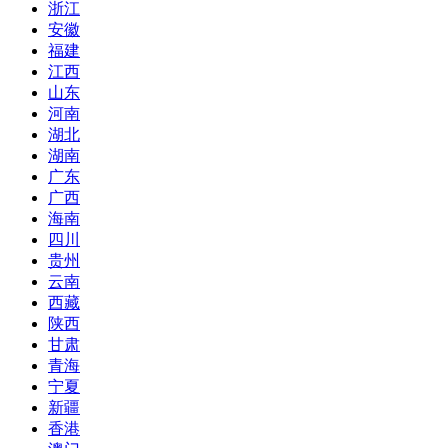
浙江
安徽
福建
江西
山东
河南
湖北
湖南
广东
广西
海南
四川
贵州
云南
西藏
陕西
甘肃
青海
宁夏
新疆
香港