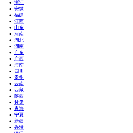
浙江
安徽
福建
江西
山东
河南
湖北
湖南
广东
广西
海南
四川
贵州
云南
西藏
陕西
甘肃
青海
宁夏
新疆
香港