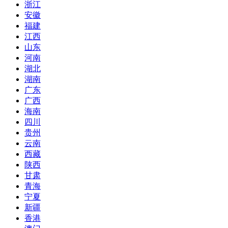
浙江
安徽
福建
江西
山东
河南
湖北
湖南
广东
广西
海南
四川
贵州
云南
西藏
陕西
甘肃
青海
宁夏
新疆
香港