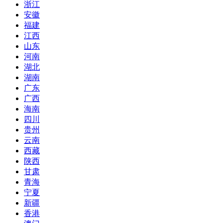
浙江
安徽
福建
江西
山东
河南
湖北
湖南
广东
广西
海南
四川
贵州
云南
西藏
陕西
甘肃
青海
宁夏
新疆
香港