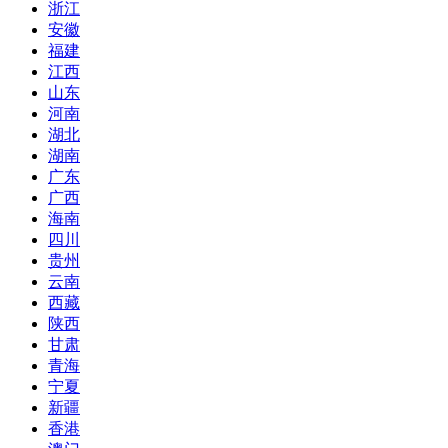
浙江
安徽
福建
江西
山东
河南
湖北
湖南
广东
广西
海南
四川
贵州
云南
西藏
陕西
甘肃
青海
宁夏
新疆
香港