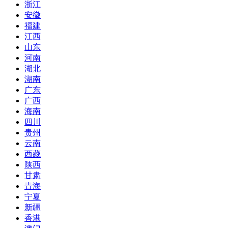
浙江
安徽
福建
江西
山东
河南
湖北
湖南
广东
广西
海南
四川
贵州
云南
西藏
陕西
甘肃
青海
宁夏
新疆
香港