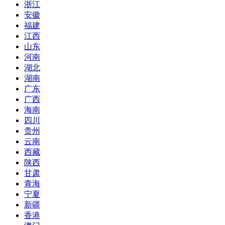
浙江
安徽
福建
江西
山东
河南
湖北
湖南
广东
广西
海南
四川
贵州
云南
西藏
陕西
甘肃
青海
宁夏
新疆
香港