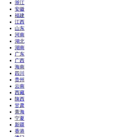
浙江
安徽
福建
江西
山东
河南
湖北
湖南
广东
广西
海南
四川
贵州
云南
西藏
陕西
甘肃
青海
宁夏
新疆
香港